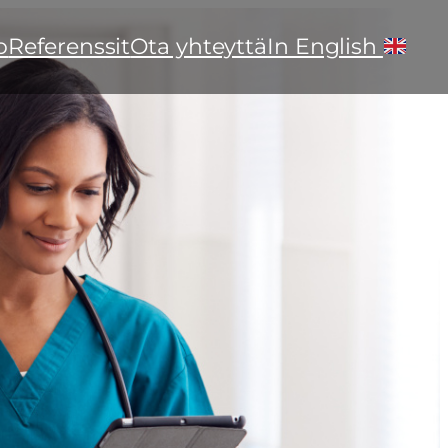
o
Referenssit
Ota yhteyttä
In English