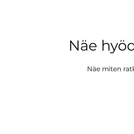
Näe hyöd
Näe miten ratk