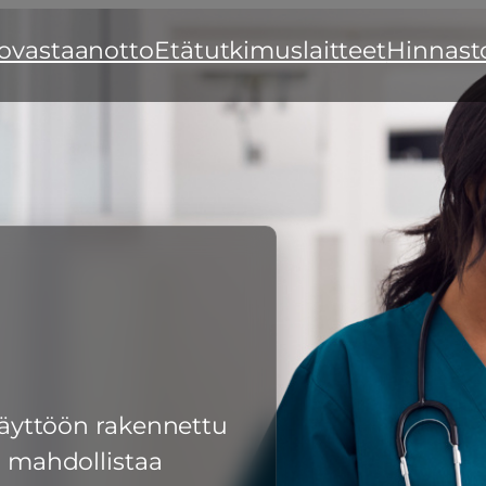
ovastaanotto
Etätutkimuslaitteet
Hinnast
käyttöön rakennettu
a mahdollistaa