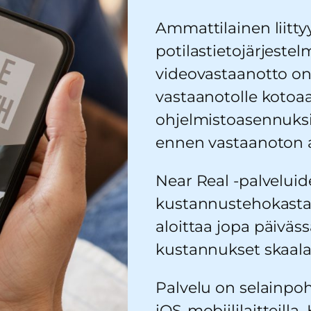
Ammattilainen liitt
potilastietojärjestel
videovastaanotto on 
vastaanotolle kotoaan
ohjelmistoasennuksia
ennen vastaanoton 
Near Real -palvelui
kustannustehokasta
aloittaa jopa päiväs
kustannukset skaal
Palvelu on selainpoh
iOS-mobiililaitteilla