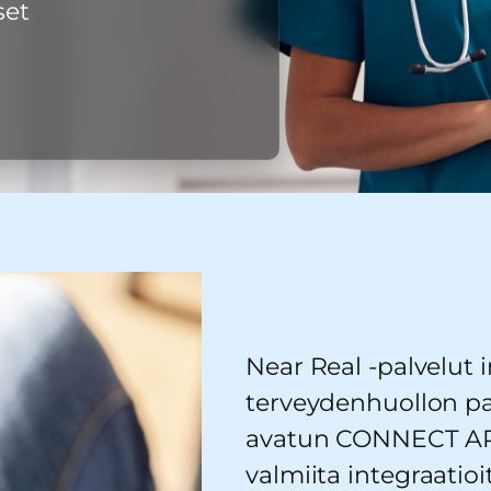
set
Near Real -palvelut i
terveydenhuollon pa
avatun CONNECT API 
valmiita integraatioit