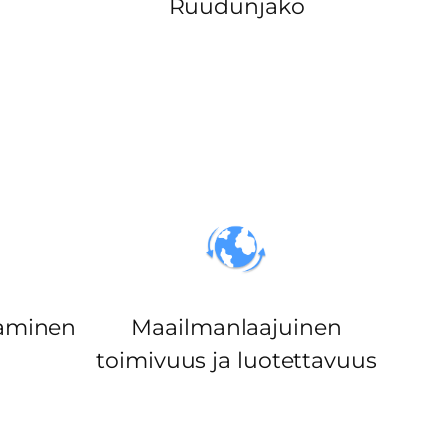
Ruudunjako
taminen
Maailmanlaajuinen
toimivuus ja luotettavuus