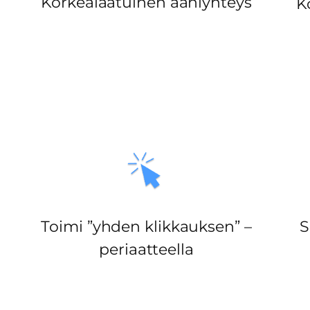
Korkealaatuinen ääniyhteys
K
Toimi ”yhden klikkauksen” –
S
periaatteella