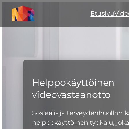
Siirry
Etusivu
Vide
sisältöön
Helppokäyttöinen
videovastaanotto
Sosiaali- ja terveydenhuollon 
helppokäyttöinen työkalu, jok