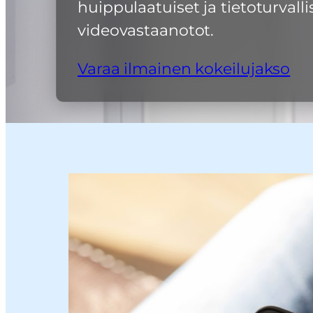
huippulaatuiset ja tietoturvalli
videovastaanotot.
Varaa ilmainen kokeilujakso