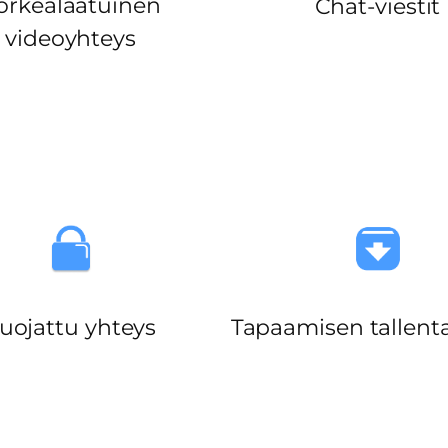
orkealaatuinen
Chat-viestit
videoyhteys
uojattu yhteys
Tapaamisen tallen