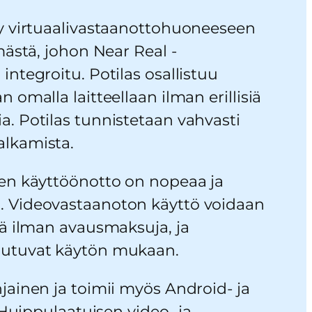
yy virtuaalivastaanottohuoneeseen
mästä, johon Near Real -
integroitu. Potilas osallistuu
 omalla laitteellaan ilman erillisiä
. Potilas tunnistetaan vahvasti
alkamista.
den käyttöönotto on nopeaa ja
. Videovastaanoton käyttö voidaan
sä ilman avausmaksuja, ja
autuvat käytön mukaan.
jainen ja toimii myös Android- ja
. Huippulaatuisen video- ja