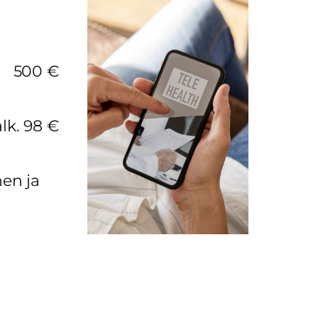
500 €
alk. 98 €
en ja