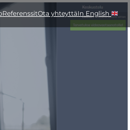
o
Referenssit
Ota yhteyttä
In English