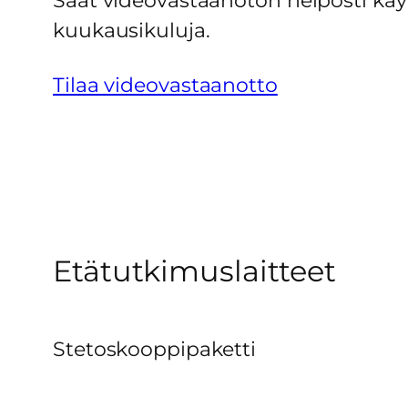
Saat videovastaanoton helposti käytt
kuukausikuluja.
Tilaa videovastaanotto
Etätutkimuslaitteet
Stetoskooppipaketti