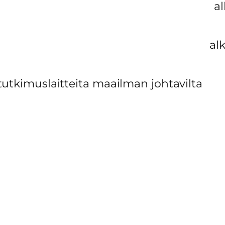
al
al
tutkimuslaitteita maailman johtavilta