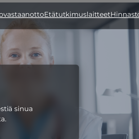
ovastaanotto
Etätutkimuslaitteet
Hinnast
estiä sinua
a.