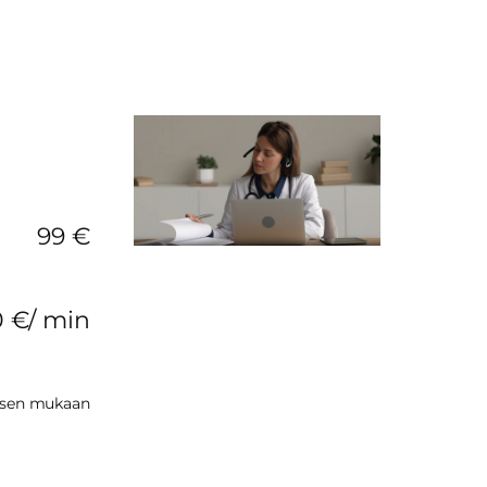
99 €
10 €/ min
sen mukaan