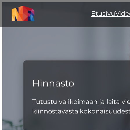
Siirry
Etusivu
Vide
sisältöön
Hinnasto
Tutustu valikoimaan ja laita vi
kiinnostavasta kokonaisuudest