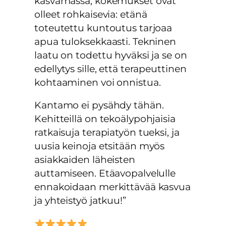
kasvamassa, kokemukset ovat
olleet rohkaisevia: etänä
toteutettu kuntoutus tarjoaa
apua tuloksekkaasti. Tekninen
laatu on todettu hyväksi ja se on
edellytys sille, että terapeuttinen
kohtaaminen voi onnistua.
Kantamo ei pysähdy tähän.
Kehitteillä on tekoälypohjaisia
ratkaisuja terapiatyön tueksi, ja
uusia keinoja etsitään myös
asiakkaiden läheisten
auttamiseen. Etäavopalvelulle
ennakoidaan merkittävää kasvua
ja yhteistyö jatkuu!”