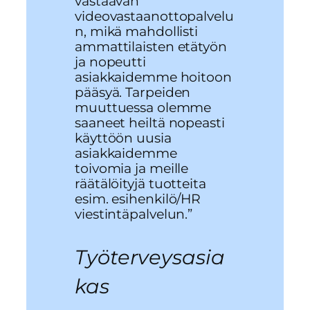
vastaavan
videovastaanottopalvelu
n, mikä mahdollisti
ammattilaisten etätyön
ja nopeutti
asiakkaidemme hoitoon
pääsyä. Tarpeiden
muuttuessa olemme
saaneet heiltä nopeasti
käyttöön uusia
asiakkaidemme
toivomia ja meille
räätälöityjä tuotteita
esim. esihenkilö/HR
viestintäpalvelun.”
Työterveysasia
kas